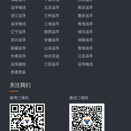
远孚物流
北京远孚
南京远孚
浙江远孚
兰州远孚
重庆远孚
远孚物流
上海远孚
青海远孚
辽宁远孚
陕西远孚
湖北远孚
四川远孚
安徽远孚
湖南远孚
新疆远孚
山东远孚
青海远孚
长春远孚
哈尔滨远
江苏远孚
远孚圆投
江苏远孚
远孚物流
查看更多
关注我们
微博二维码
微信二维码