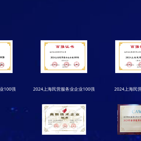
业100强
2024上海民营服务业企业100强
2024上海民