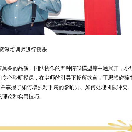
资深培训师进行授课
应具备的品质、团队协作的五种障碍模型等主题展开，小
们专心聆听授课，在老师的引导下畅所欲言，于思想碰撞
习并掌握了如何增强对下属的影响力、如何处理团队冲突
识理论和实用技巧。