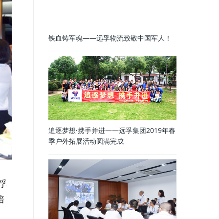
铁血铸军魂——远孚物流致敬中国军人！
追逐梦想·携手并进——远孚集团2019年春
季户外拓展活动圆满完成
孚
培