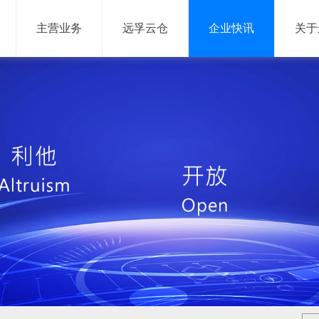
主营业务
远孚云仓
企业快讯
关于
网络货运
信息服务
网络货运平台
供应链管理系统
仓储管理系统
运输管理系统
网络货运系统
大数据平台
移动产品