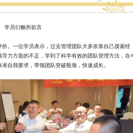
学员们畅所欲言
评价。一位学员表示，过去管理团队大多依靠自己摸索经
领导力方面的不足，学到了科学有效的团队管理方法，在
标准自我要求，带领团队突破瓶颈，快速成长。