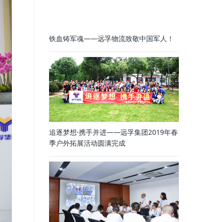
铁血铸军魂——远孚物流致敬中国军人！
追逐梦想·携手并进——远孚集团2019年春
季户外拓展活动圆满完成