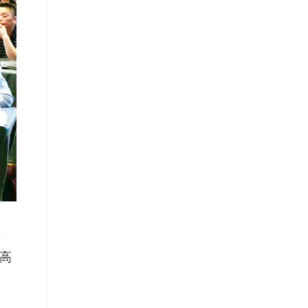
，
高
。