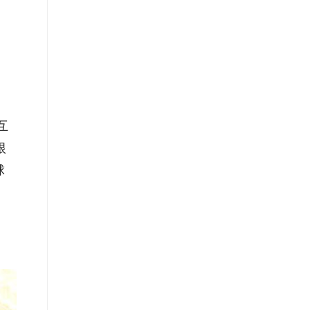
互
根
球