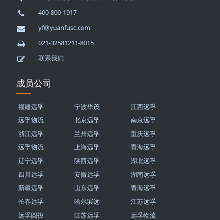
400-800-1917
yf@yuanfusc.com
021-32581211-8015
联系我们
成员公司
福建远孚
宁波华茂
江西远孚
远孚物流
北京远孚
南京远孚
浙江远孚
兰州远孚
重庆远孚
远孚物流
上海远孚
青海远孚
辽宁远孚
陕西远孚
湖北远孚
四川远孚
安徽远孚
湖南远孚
新疆远孚
山东远孚
青海远孚
长春远孚
哈尔滨远
江苏远孚
远孚圆投
江苏远孚
远孚物流