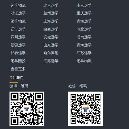
远孚物流
北京远孚
南京远孚
浙江远孚
兰州远孚
重庆远孚
远孚物流
上海远孚
青海远孚
辽宁远孚
陕西远孚
湖北远孚
四川远孚
安徽远孚
湖南远孚
新疆远孚
山东远孚
青海远孚
长春远孚
哈尔滨远
江苏远孚
远孚圆投
江苏远孚
远孚物流
查看更多
关注我们
微博二维码
微信二维码