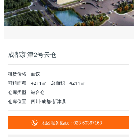
成都新津2号云仓
租赁价格
面议
可租面积
4211㎡
总面积
4211㎡
仓库类型
站台仓
仓库位置
四川-成都-新津县
地区服务热线：023-60367163