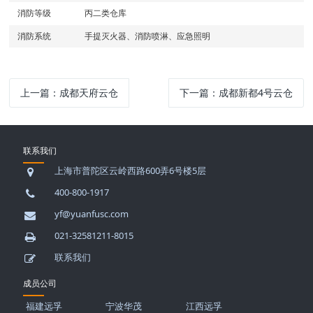
消防等级
丙二类仓库
消防系统
手提灭火器、消防喷淋、应急照明
上一篇：
成都天府云仓
下一篇：
成都新都4号云仓
联系我们
上海市普陀区云岭西路600弄6号楼5层
400-800-1917
yf@yuanfusc.com
021-32581211-8015
联系我们
成员公司
福建远孚
宁波华茂
江西远孚