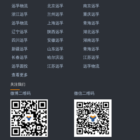
远孚物流
北京远孚
南京远孚
浙江远孚
兰州远孚
重庆远孚
远孚物流
上海远孚
青海远孚
辽宁远孚
陕西远孚
湖北远孚
四川远孚
安徽远孚
湖南远孚
新疆远孚
山东远孚
青海远孚
长春远孚
哈尔滨远
江苏远孚
远孚圆投
江苏远孚
远孚物流
查看更多
关注我们
微博二维码
微信二维码