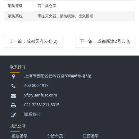
消防等级
丙二类仓库
消防系统
手提灭火器、消防喷淋、应急照明
上一篇：
成都天府云仓(2)
下一篇：
成都新津2号云仓
联系我们
上海市普陀区云岭西路600弄6号楼5层
400-800-1917
yf@yuanfusc.com
021-32581211-8015
联系我们
成员公司
福建远孚
宁波华茂
江西远孚