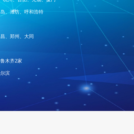
青岛、潍坊、呼和浩特
南昌、郑州、大同
鲁木齐2家
哈尔滨