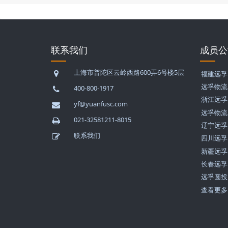
联系我们
成员公
上海市普陀区云岭西路600弄6号楼5层
福建远孚
远孚物流
400-800-1917
浙江远孚
yf@yuanfusc.com
远孚物流
021-32581211-8015
辽宁远孚
联系我们
四川远孚
新疆远孚
长春远孚
远孚圆投
查看更多