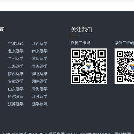
司
关注我们
微博二维码
微信二维
宁波华茂
江西远孚
北京远孚
南京远孚
兰州远孚
重庆远孚
上海远孚
青海远孚
陕西远孚
湖北远孚
安徽远孚
湖南远孚
山东远孚
青海远孚
哈尔滨远
江苏远孚
江苏远孚
远孚物流