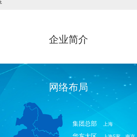
化
企业简介
网络布局
集团总部
上海
华东大区
上海5家、南京