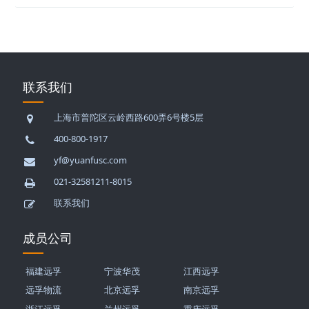
联系我们
上海市普陀区云岭西路600弄6号楼5层
400-800-1917
yf@yuanfusc.com
021-32581211-8015
联系我们
成员公司
福建远孚
宁波华茂
江西远孚
远孚物流
北京远孚
南京远孚
浙江远孚
兰州远孚
重庆远孚