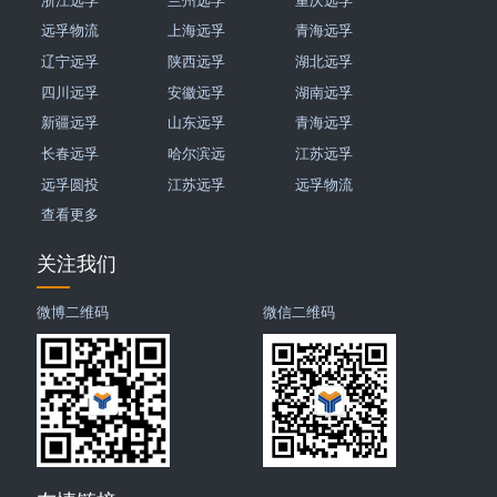
远孚物流
上海远孚
青海远孚
辽宁远孚
陕西远孚
湖北远孚
四川远孚
安徽远孚
湖南远孚
新疆远孚
山东远孚
青海远孚
长春远孚
哈尔滨远
江苏远孚
远孚圆投
江苏远孚
远孚物流
查看更多
关注我们
微博二维码
微信二维码