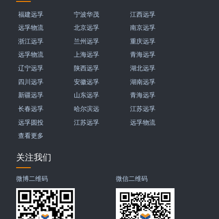
福建远孚
宁波华茂
江西远孚
远孚物流
北京远孚
南京远孚
浙江远孚
兰州远孚
重庆远孚
远孚物流
上海远孚
青海远孚
辽宁远孚
陕西远孚
湖北远孚
四川远孚
安徽远孚
湖南远孚
新疆远孚
山东远孚
青海远孚
长春远孚
哈尔滨远
江苏远孚
远孚圆投
江苏远孚
远孚物流
查看更多
关注我们
微博二维码
微信二维码