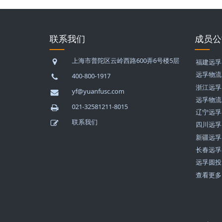
联系我们
成员公
上海市普陀区云岭西路600弄6号楼5层
福建远孚
远孚物流
400-800-1917
浙江远孚
yf@yuanfusc.com
远孚物流
021-32581211-8015
辽宁远孚
联系我们
四川远孚
新疆远孚
长春远孚
远孚圆投
查看更多