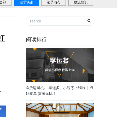
全部
远孚快讯
远孚动态
物流知识
虹
阅读排行
@货运司机,「孚运多」小程序上线啦 | 扫
、
码接单 货源无忧！