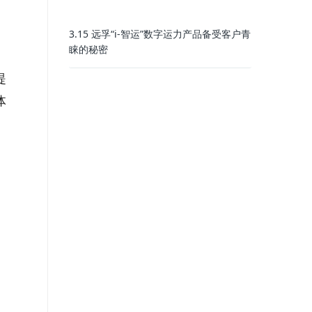
3.15 远孚“i-智运”数字运力产品备受客户青
睐的秘密
提
体