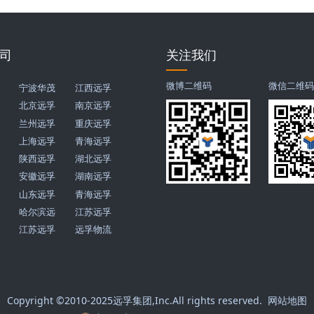
司
关注我们
微博二维码
微信二维
宁波华茂
江西远孚
北京远孚
南京远孚
兰州远孚
重庆远孚
上海远孚
青海远孚
陕西远孚
湖北远孚
安徽远孚
湖南远孚
山东远孚
青海远孚
哈尔滨远
江苏远孚
江苏远孚
远孚物流
Copyright ©2010-2025
远孚集团
,Inc.All rights reserved.
网站地图