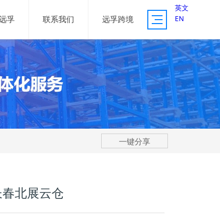
英文
EN
远孚
联系我们
远孚跨境
供应链服务
资源体系
服务案例
一键分享
长春北展云仓