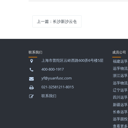
上一篇：
长沙新沙云仓
联系我们
成员公司
上海市普陀区云岭西路600弄6号楼5层
福建远孚
远孚物流
400-800-1917
浙江远孚
yf@yuanfusc.com
远孚物流
021-32581211-8015
辽宁远孚
联系我们
四川远孚
新疆远孚
长春远孚
远孚圆投
查看更多