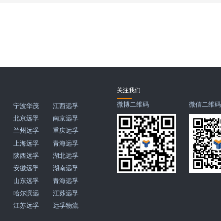
关注我们
微博二维码
微信二维
宁波华茂
江西远孚
北京远孚
南京远孚
兰州远孚
重庆远孚
上海远孚
青海远孚
陕西远孚
湖北远孚
安徽远孚
湖南远孚
山东远孚
青海远孚
哈尔滨远
江苏远孚
江苏远孚
远孚物流