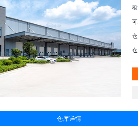
租
可
仓
仓
仓库详情