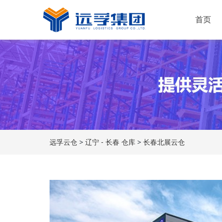
首页
运输服务
仓储服务
配送服务
解决方案
快消品
新能源
远孚云仓
>
辽宁 - 长春 仓库
>
长春北展云仓
机械工业
普通化工
电子行业
家居建材