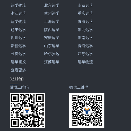
远孚物流
北京远孚
南京远孚
浙江远孚
兰州远孚
重庆远孚
远孚物流
上海远孚
青海远孚
辽宁远孚
陕西远孚
湖北远孚
四川远孚
安徽远孚
湖南远孚
新疆远孚
山东远孚
青海远孚
长春远孚
哈尔滨远
江苏远孚
远孚圆投
江苏远孚
远孚物流
查看更多
关注我们
微博二维码
微信二维码