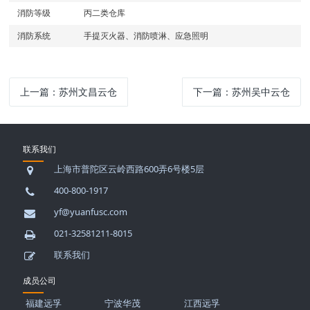
消防等级
丙二类仓库
消防系统
手提灭火器、消防喷淋、应急照明
上一篇：
苏州文昌云仓
下一篇：
苏州吴中云仓
联系我们
上海市普陀区云岭西路600弄6号楼5层
400-800-1917
yf@yuanfusc.com
021-32581211-8015
联系我们
成员公司
福建远孚
宁波华茂
江西远孚