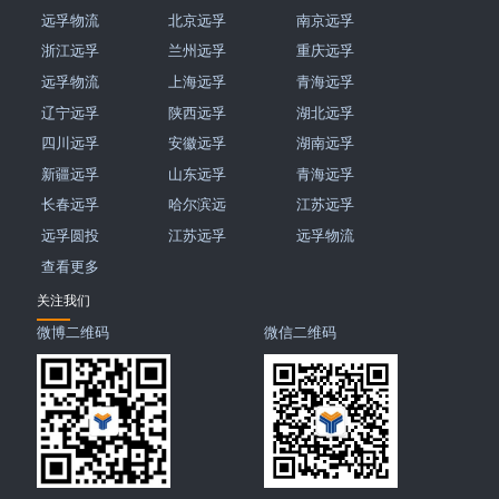
远孚物流
北京远孚
南京远孚
浙江远孚
兰州远孚
重庆远孚
远孚物流
上海远孚
青海远孚
辽宁远孚
陕西远孚
湖北远孚
四川远孚
安徽远孚
湖南远孚
新疆远孚
山东远孚
青海远孚
长春远孚
哈尔滨远
江苏远孚
远孚圆投
江苏远孚
远孚物流
查看更多
关注我们
微博二维码
微信二维码