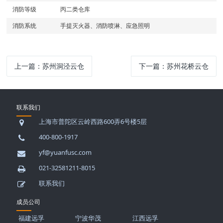
消防等级
丙二类仓库
消防系统
手提灭火器、消防喷淋、应急照明
上一篇：
苏州洞泾云仓
下一篇：
苏州花桥云仓
联系我们
上海市普陀区云岭西路600弄6号楼5层
400-800-1917
yf@yuanfusc.com
021-32581211-8015
联系我们
成员公司
福建远孚
宁波华茂
江西远孚