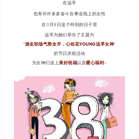
在远孚
也有许许多多奋斗在事业线上的女性
在3月8日这个特别的日子里
远孚为她们举办了主题为
“
游走职场气势全开，心动花
YOUNG
远孚女神
”
的节日庆祝活动
为女神们送上
美好祝福
以及
暖心福利
~