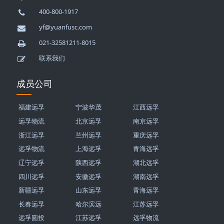
400-800-1917
yf@yuanfusc.com
021-32581211-8015
联系我们
成员公司
福建远孚
宁波华茂
江西远孚
远孚物流
北京远孚
南京远孚
浙江远孚
兰州远孚
重庆远孚
远孚物流
上海远孚
青海远孚
辽宁远孚
陕西远孚
湖北远孚
四川远孚
安徽远孚
湖南远孚
新疆远孚
山东远孚
青海远孚
长春远孚
哈尔滨远
江苏远孚
远孚圆投
江苏远孚
远孚物流