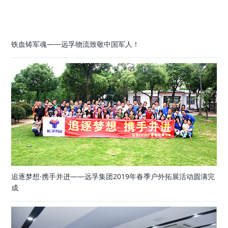
铁血铸军魂——远孚物流致敬中国军人！
追逐梦想·携手并进——远孚集团2019年春季户外拓展活动圆满完
成