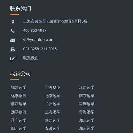
联系我们
上海市普陀区云岭西路600弄6号楼5层
400-800-1917
yf@yuanfusc.com
021-32581211-8015
联系我们
成员公司
福建远孚
宁波华茂
江西远孚
远孚物流
北京远孚
南京远孚
浙江远孚
兰州远孚
重庆远孚
远孚物流
上海远孚
青海远孚
辽宁远孚
陕西远孚
湖北远孚
四川远孚
安徽远孚
湖南远孚