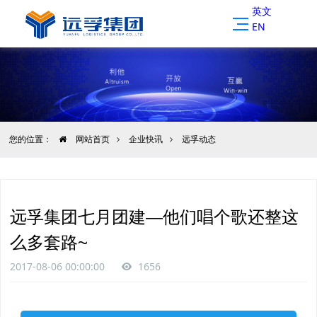
英文
EN
您的位置：
网站首页
企业快讯
远孚动态
远孚集团七月团建—他们唱个歌还整这
么多套路~
2017-08-06 00:00:00
1656