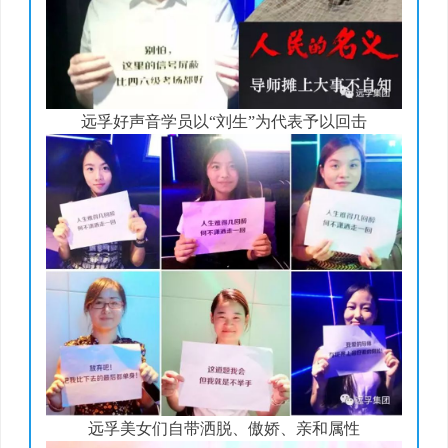
远孚好声音学员以“刘生”为代表予以回击
远孚美女们自带洒脱、傲娇、亲和属性