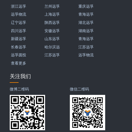
浙江远孚
兰州远孚
重庆远孚
远孚物流
上海远孚
青海远孚
辽宁远孚
陕西远孚
湖北远孚
四川远孚
安徽远孚
湖南远孚
新疆远孚
山东远孚
青海远孚
长春远孚
哈尔滨远
江苏远孚
远孚圆投
江苏远孚
远孚物流
查看更多
关注我们
微博二维码
微信二维码