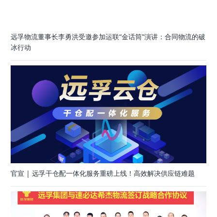
远孚物流董事长李勇洪受邀参加运联“金话筒”演讲：合同物流的破
冰行动
官宣 | 远孚干仓配一体化服务重磅上线！高效解决供应链难题