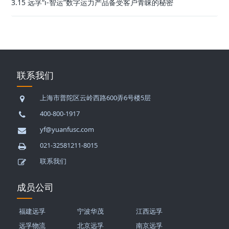
3.15 远孚“i-智运”数字运力产品备受客户青睐的秘密
联系我们
上海市普陀区云岭西路600弄6号楼5层
400-800-1917
yf@yuanfusc.com
021-32581211-8015
联系我们
成员公司
福建远孚
宁波华茂
江西远孚
远孚物流
北京远孚
南京远孚