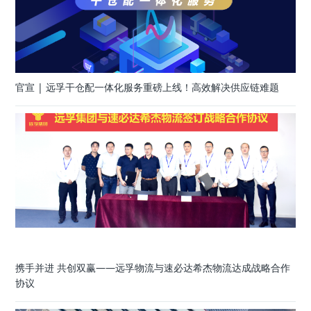
官宣 | 远孚干仓配一体化服务重磅上线！高效解决供应链难题
携手并进 共创双赢——远孚物流与速必达希杰物流达成战略合作
协议