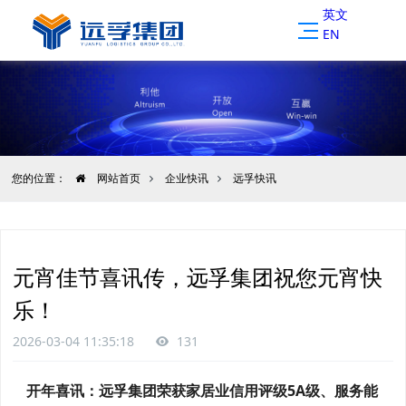
英文
EN
您的位置：
网站首页
企业快讯
远孚快讯
元宵佳节喜讯传，远孚集团祝您元宵快
乐！
2026-03-04 11:35:18
131
开年喜讯：远孚集团荣获家居业信用评级5A级、服务能