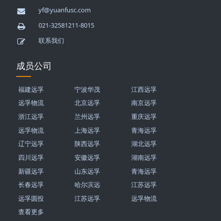
yf@yuanfusc.com
021-32581211-8015
联系我们
成员公司
福建远孚
宁波华茂
江西远孚
远孚物流
北京远孚
南京远孚
浙江远孚
兰州远孚
重庆远孚
远孚物流
上海远孚
青海远孚
辽宁远孚
陕西远孚
湖北远孚
四川远孚
安徽远孚
湖南远孚
新疆远孚
山东远孚
青海远孚
长春远孚
哈尔滨远
江苏远孚
远孚圆投
江苏远孚
远孚物流
查看更多