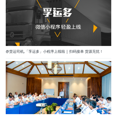
@货运司机,「孚运多」小程序上线啦 | 扫码接单 货源无忧！