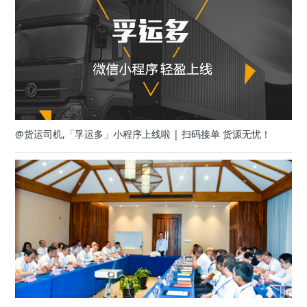
@货运司机,「孚运多」小程序上线啦 | 扫码接单 货源无忧！