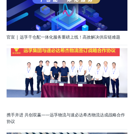
官宣 | 远孚干仓配一体化服务重磅上线！高效解决供应链难题
携手并进 共创双赢——远孚物流与速必达希杰物流达成战略合作
协议