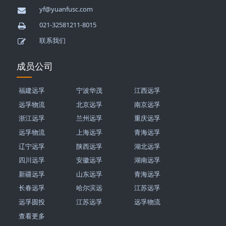
yf@yuanfusc.com
021-32581211-8015
联系我们
成员公司
福建远孚
宁波华茂
江西远孚
远孚物流
北京远孚
南京远孚
浙江远孚
兰州远孚
重庆远孚
远孚物流
上海远孚
青海远孚
辽宁远孚
陕西远孚
湖北远孚
四川远孚
安徽远孚
湖南远孚
新疆远孚
山东远孚
青海远孚
长春远孚
哈尔滨远
江苏远孚
远孚圆投
江苏远孚
远孚物流
查看更多