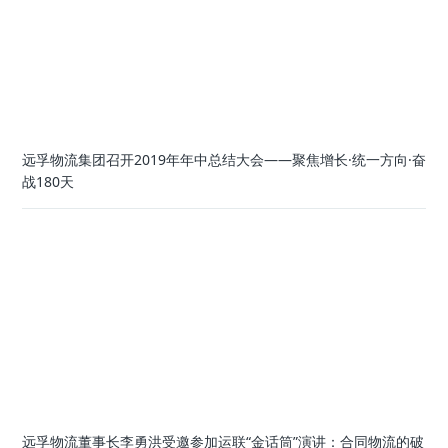
远孚物流集团召开2019年年中总结大会——聚焦增长·统一方向·奋
战180天
远孚物流董事长李勇洪受邀参加运联“金话筒”演讲：合同物流的破