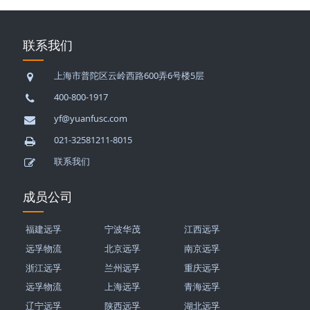
联系我们
上海市普陀区云岭西路600弄6号楼5层
400-800-1917
yf@yuanfusc.com
021-32581211-8015
联系我们
成员公司
福建远孚
宁波华茂
江西远孚
远孚物流
北京远孚
南京远孚
浙江远孚
兰州远孚
重庆远孚
远孚物流
上海远孚
青海远孚
辽宁远孚
陕西远孚
湖北远孚