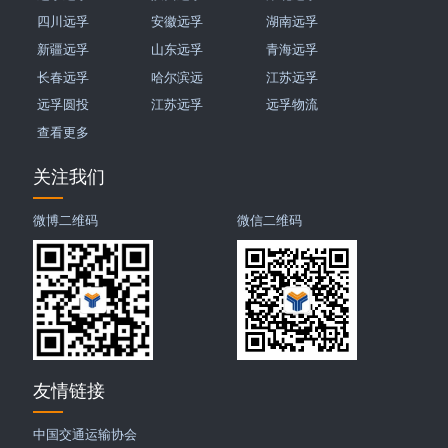
四川远孚
安徽远孚
湖南远孚
新疆远孚
山东远孚
青海远孚
长春远孚
哈尔滨远
江苏远孚
远孚圆投
江苏远孚
远孚物流
查看更多
关注我们
微博二维码
微信二维码
友情链接
中国交通运输协会