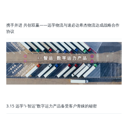
携手并进 共创双赢——远孚物流与速必达希杰物流达成战略合作
协议
3.15 远孚“i-智运”数字运力产品备受客户青睐的秘密