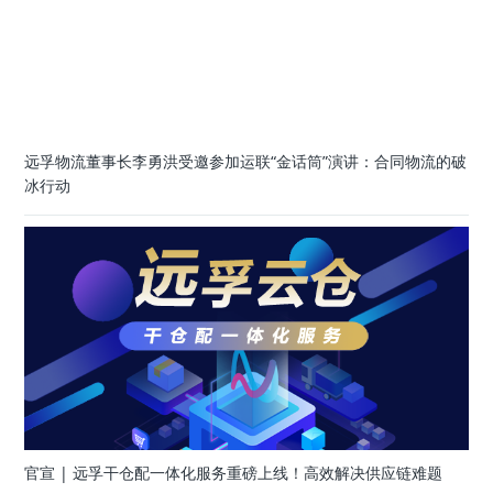
远孚物流董事长李勇洪受邀参加运联“金话筒”演讲：合同物流的破
冰行动
官宣 | 远孚干仓配一体化服务重磅上线！高效解决供应链难题