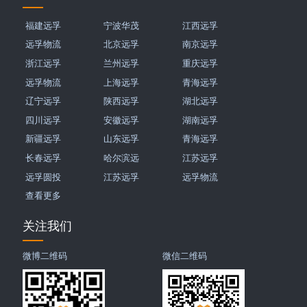
福建远孚
宁波华茂
江西远孚
远孚物流
北京远孚
南京远孚
浙江远孚
兰州远孚
重庆远孚
远孚物流
上海远孚
青海远孚
辽宁远孚
陕西远孚
湖北远孚
四川远孚
安徽远孚
湖南远孚
新疆远孚
山东远孚
青海远孚
长春远孚
哈尔滨远
江苏远孚
远孚圆投
江苏远孚
远孚物流
查看更多
关注我们
微博二维码
微信二维码