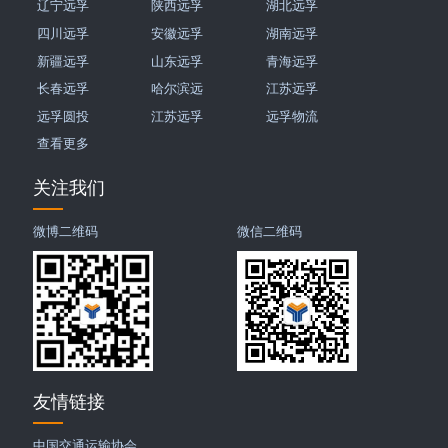
辽宁远孚
陕西远孚
湖北远孚
四川远孚
安徽远孚
湖南远孚
新疆远孚
山东远孚
青海远孚
长春远孚
哈尔滨远
江苏远孚
远孚圆投
江苏远孚
远孚物流
查看更多
关注我们
微博二维码
微信二维码
友情链接
中国交通运输协会