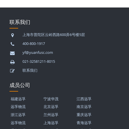
联系我们
上海市普陀区云岭西路600弄6号楼5层
400-800-1917
yf@yuanfusc.com
021-32581211-8015
联系我们
成员公司
福建远孚
宁波华茂
江西远孚
远孚物流
北京远孚
南京远孚
浙江远孚
兰州远孚
重庆远孚
远孚物流
上海远孚
青海远孚