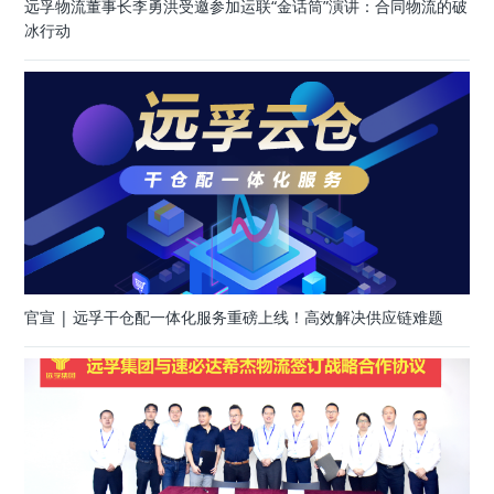
远孚物流董事长李勇洪受邀参加运联“金话筒”演讲：合同物流的破
冰行动
官宣 | 远孚干仓配一体化服务重磅上线！高效解决供应链难题