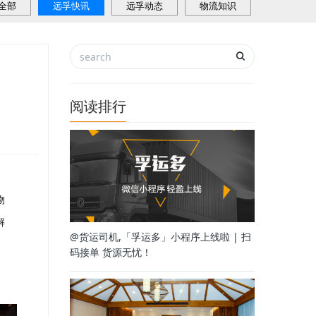
全部
远孚快讯
远孚动态
物流知识
阅读排行
物
解
@货运司机,「孚运多」小程序上线啦 | 扫
码接单 货源无忧！