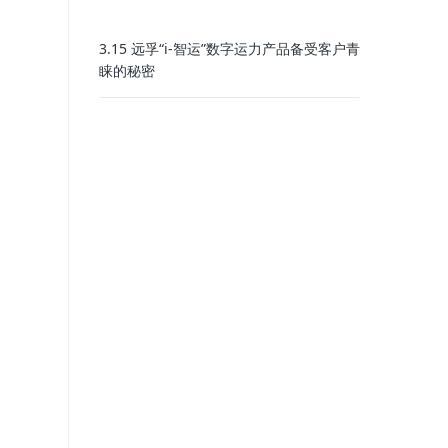
3.15 远孚“i-智运”数字运力产品备受客户青
睐的秘密