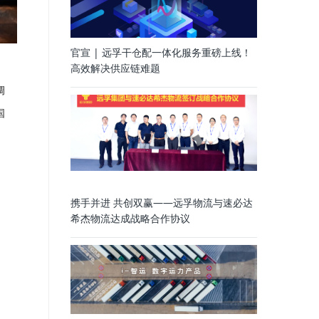
官宣 | 远孚干仓配一体化服务重磅上线！
高效解决供应链难题
调
国
携手并进 共创双赢——远孚物流与速必达
希杰物流达成战略合作协议