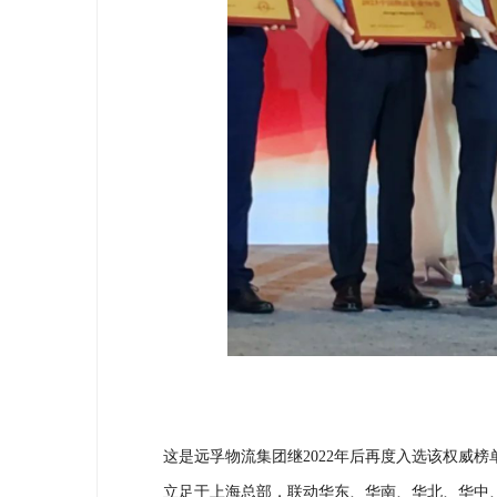
这是远孚物流集团继
2022年后再度入选该权威
立足于上海总部，联动华东、华南、华北、华中