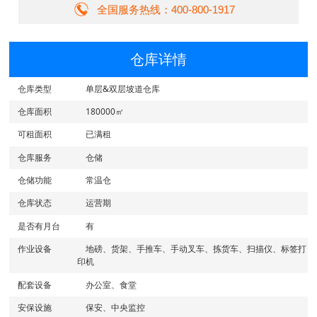
全国服务热线：400-800-1917
仓库详情
仓库类型
单层&双层坡道仓库
仓库面积
180000㎡
可租面积
已满租
仓库服务
仓储
仓储功能
常温仓
仓库状态
运营期
是否有月台
有
作业设备
地磅、货架、手推车、手动叉车、拣货车、扫描仪、标签打
印机
配套设备
办公室、食堂
安保设施
保安、中央监控