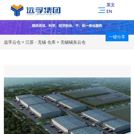
英文
EN
一键分享
远孚云仓
>
江苏 - 无锡 仓库
>
无锡锡东云仓