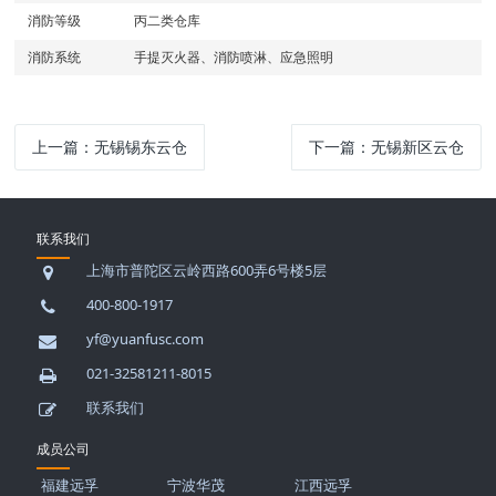
消防等级
丙二类仓库
消防系统
手提灭火器、消防喷淋、应急照明
上一篇：
无锡锡东云仓
下一篇：
无锡新区云仓
联系我们
上海市普陀区云岭西路600弄6号楼5层
400-800-1917
yf@yuanfusc.com
021-32581211-8015
联系我们
成员公司
福建远孚
宁波华茂
江西远孚