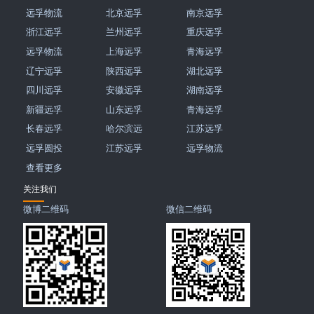
远孚物流
北京远孚
南京远孚
浙江远孚
兰州远孚
重庆远孚
远孚物流
上海远孚
青海远孚
辽宁远孚
陕西远孚
湖北远孚
四川远孚
安徽远孚
湖南远孚
新疆远孚
山东远孚
青海远孚
长春远孚
哈尔滨远
江苏远孚
远孚圆投
江苏远孚
远孚物流
查看更多
关注我们
微博二维码
微信二维码