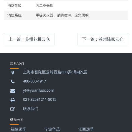
消防等级
丙二类仓库
消防系统
手提灭火器、消防喷淋、应急照明
上一篇：
苏州花桥云仓
下一篇：
苏州陆家云仓
联系我们
上海市普陀区云岭西路600弄6号楼5层
400-800-1917
yf@yuanfusc.com
021-32581211-8015
联系我们
成员公司
福建远孚
宁波华茂
江西远孚