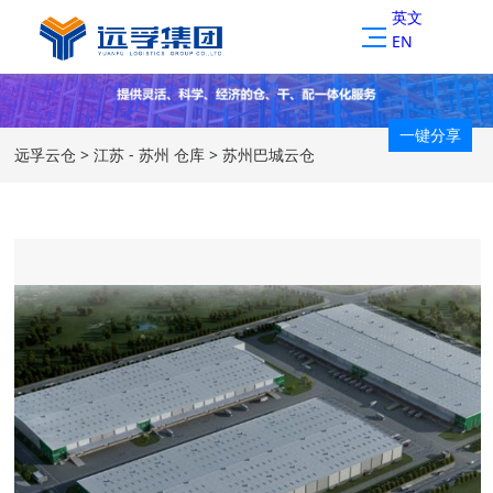
英文
EN
一键分享
远孚云仓
>
江苏 - 苏州 仓库
>
苏州巴城云仓