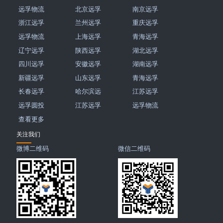
远孚物流
北京远孚
南京远孚
浙江远孚
兰州远孚
重庆远孚
远孚物流
上海远孚
青海远孚
辽宁远孚
陕西远孚
湖北远孚
四川远孚
安徽远孚
湖南远孚
新疆远孚
山东远孚
青海远孚
长春远孚
哈尔滨远
江苏远孚
远孚圆投
江苏远孚
远孚物流
查看更多
关注我们
微博二维码
微信二维码