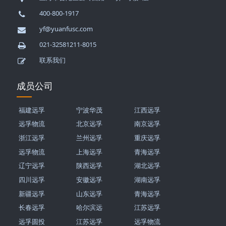
400-800-1917
yf@yuanfusc.com
021-32581211-8015
联系我们
成员公司
福建远孚
宁波华茂
江西远孚
远孚物流
北京远孚
南京远孚
浙江远孚
兰州远孚
重庆远孚
远孚物流
上海远孚
青海远孚
辽宁远孚
陕西远孚
湖北远孚
四川远孚
安徽远孚
湖南远孚
新疆远孚
山东远孚
青海远孚
长春远孚
哈尔滨远
江苏远孚
远孚圆投
江苏远孚
远孚物流