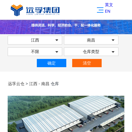
英文
EN
江西
南昌
不限
仓库类型
确定
清空
远孚云仓
>
江西 - 南昌
仓库