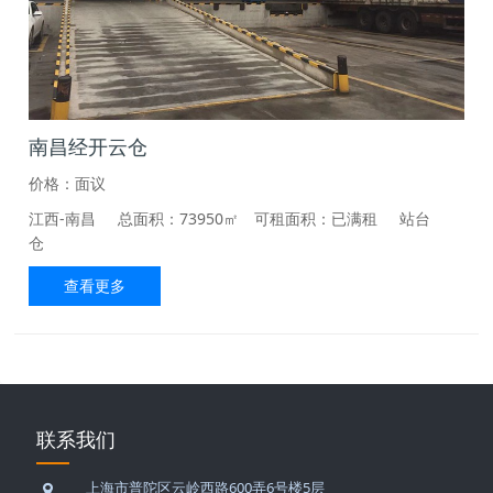
南昌经开云仓
价格：面议
江西-南昌
总面积：73950㎡ 可租面积：已满租
站台
仓
查看更多
联系我们
上海市普陀区云岭西路600弄6号楼5层