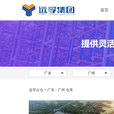
首页
运输服务
仓储服务
配送服务
解决方案
快消品
新能源
广东
广州
机械工业
普通化工
远孚云仓
>
广东 - 广州
仓库
电子行业
家居建材