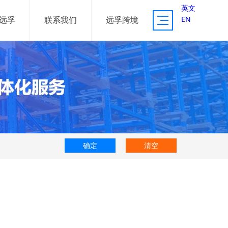
英文
EN
远孚
联系我们
远孚跨境
供应链服务
资源体系
服务案例
确定
清空