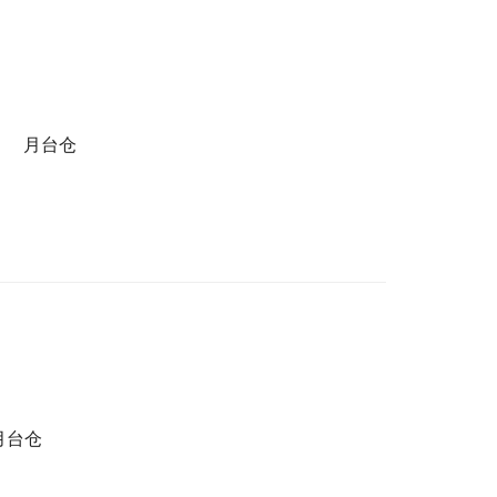
㎡
月台仓
月台仓