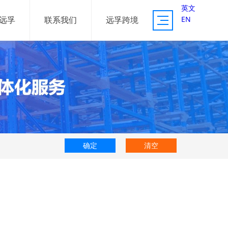
英文
EN
远孚
联系我们
远孚跨境
供应链服务
资源体系
服务案例
确定
清空