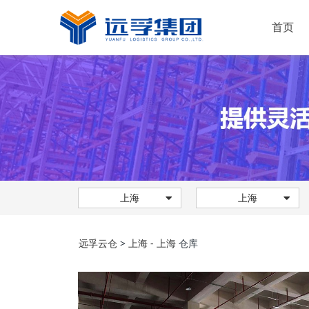
首页
运输服务
仓储服务
配送服务
解决方案
快消品
新能源
上海
上海
机械工业
普通化工
远孚云仓
>
上海 - 上海
仓库
电子行业
家居建材