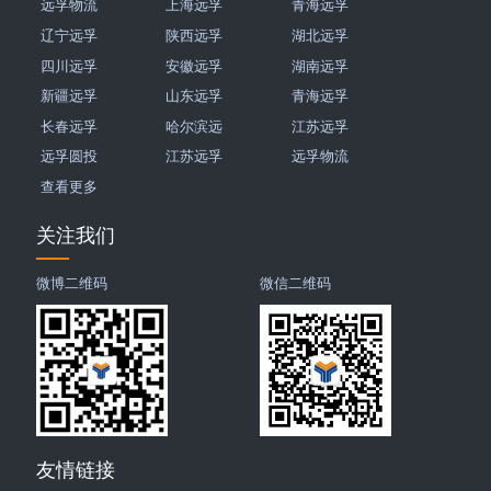
远孚物流
上海远孚
青海远孚
辽宁远孚
陕西远孚
湖北远孚
四川远孚
安徽远孚
湖南远孚
新疆远孚
山东远孚
青海远孚
长春远孚
哈尔滨远
江苏远孚
远孚圆投
江苏远孚
远孚物流
查看更多
关注我们
微博二维码
微信二维码
友情链接