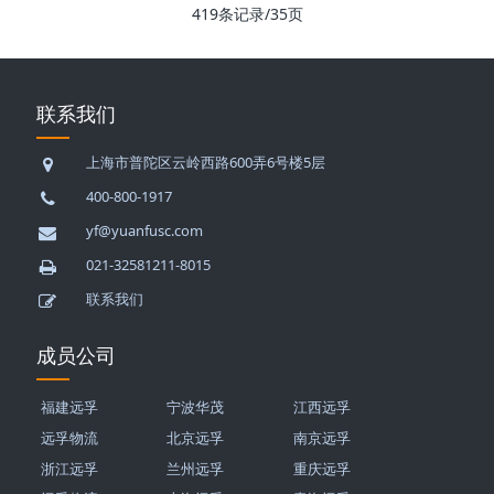
419条记录/35页
联系我们
上海市普陀区云岭西路600弄6号楼5层
400-800-1917
yf@yuanfusc.com
021-32581211-8015
联系我们
成员公司
福建远孚
宁波华茂
江西远孚
远孚物流
北京远孚
南京远孚
浙江远孚
兰州远孚
重庆远孚