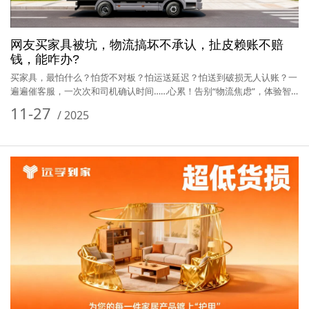
网友买家具被坑，物流搞坏不承认，扯皮赖账不赔
钱，能咋办?
买家具，最怕什么？怕货不对板？怕运送延迟？怕送到破损无人认账？一
遍遍催客服，一次次和司机确认时间……心累！告别“物流焦虑”，体验智
慧…
11-27
/
2025