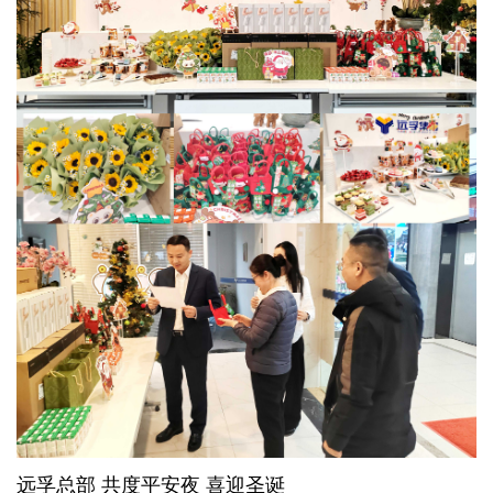
远孚总部 共度平安夜 喜迎圣诞