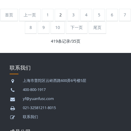
首页
上一页
1
2
3
4
5
6
7
8
9
10
下一页
尾页
419条记录/35页
联系我们
上海市普陀区云岭西路600弄6号楼5层
400-800-1917
yf@yuanfusc.com
021-32581211-8015
联系我们