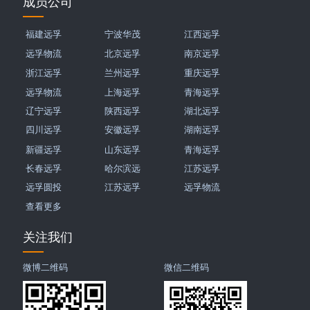
成员公司
福建远孚
宁波华茂
江西远孚
远孚物流
北京远孚
南京远孚
浙江远孚
兰州远孚
重庆远孚
远孚物流
上海远孚
青海远孚
辽宁远孚
陕西远孚
湖北远孚
四川远孚
安徽远孚
湖南远孚
新疆远孚
山东远孚
青海远孚
长春远孚
哈尔滨远
江苏远孚
远孚圆投
江苏远孚
远孚物流
查看更多
关注我们
微博二维码
微信二维码