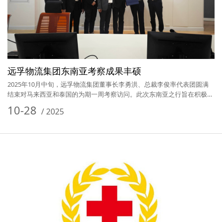
远孚物流集团东南亚考察成果丰硕
2025年10月中旬，远孚物流集团董事长李勇洪、总裁李俊率代表团圆满
结束对马来西亚和泰国的为期一周考察访问。此次东南亚之行旨在积极
响…
10-28
/
2025