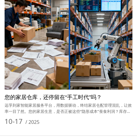
您的家居仓库，还停留在“手工时代”吗？
远孚到家智能家居服务平台，用数据驱动，终结家居仓配管理混乱，让效
率一目了然。您的家居生意，是否正被这些“隐形成本”蚕食利润？库存一
团…
10-17
/
2025